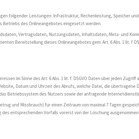
en folgender Leistungen: Infrastruktur, Rechenleistung, Speicher und
es Betriebs des Onlineangebotes eingesetzt werden.
ndsdaten, Vertragsdaten, Nutzungsdaten, Inhaltsdaten, Meta- und Ko
enten Bereitstellung dieses Onlineangebotes gem. Art. 6 Abs. 1 lit. f D
ressen im Sinne des Art. 6 Abs. 1 lit. f. DSGVO Daten über jeden Zugriff
ebsite, Datum und Uhrzeit des Abrufs, welche Datei, die übertragene 
 das Betriebssystem des Nutzers sowie der anfragende Internetdienstle
 Betrug und Missbrauch) für einen Zeitraum von maximal 7 Tagen gespei
ung des entsprechenden Vorfalls vorerst von der Löschung ausgenommen