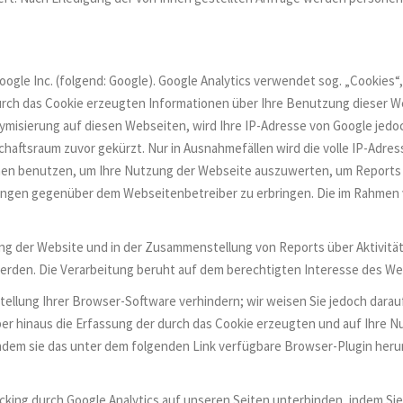
ogle Inc. (folgend: Google). Google Analytics verwendet sog. „Cookies“
urch das Cookie erzeugten Informationen über Ihre Benutzung dieser We
ymisierung auf diesen Webseiten, wird Ihre IP-Adresse von Google jedoc
ftsraum zuvor gekürzt. Nur in Ausnahmefällen wird die volle IP-Adress
ionen benutzen, um Ihre Nutzung der Webseite auszuwerten, um Reports
ngen gegenüber dem Webseitenbetreiber zu erbringen. Die im Rahmen v
ng der Website und in der Zusammenstellung von Reports über Aktivitä
erden. Die Verarbeitung beruht auf dem berechtigten Interesse des We
llung Ihrer Browser-Software verhindern; wir weisen Sie jedoch darauf 
r hinaus die Erfassung der durch das Cookie erzeugten und auf Ihre Nu
ndem sie das unter dem folgenden Link verfügbare Browser-Plugin herun
cking durch Google Analytics auf unseren Seiten unterbinden, indem Si